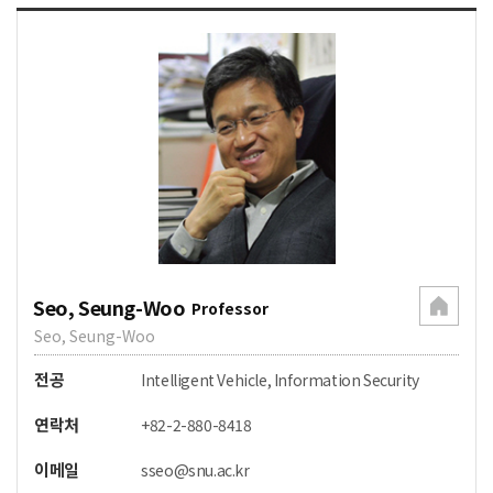
Seo, Seung-Woo
Professor
Seo, Seung-Woo
전공
Intelligent Vehicle, Information Security
연락처
+82-2-880-8418
이메일
sseo@snu.ac.kr