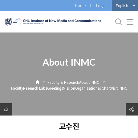
바
English
Home
Login
로
가
기
메
뉴
About INMC
>
>
Faculty & ResearchAbout INMC
FacultyResearch LabsGreetingsMissionOrganizational ChartVisit INMC
교수진